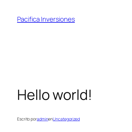
Saltar
al
Pacifica Inversiones
contenido
Hello world!
Escrito por
admin
en
Uncategorized